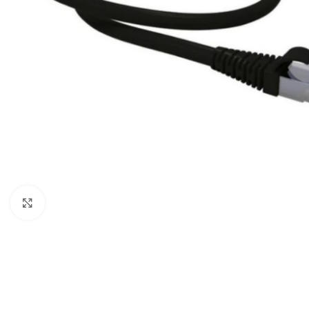
COMPUTADORAS
Y NOTEBOOK
PC DE
Agrandar imagen
OFICINA
NOTEBOOK
ALL IN
ONE
TABLET