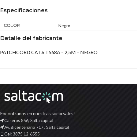
Especificaciones
COLOR
Negro
Detalle del fabricante
PATCHCORD CAT.6 T568A – 2,5M – NEGRO
Encontranos en nuestras sucursales!
Caseros 856, Salta capital
Av. Bicentenario 717 , Salta capital
Cel: 3875 12-6555