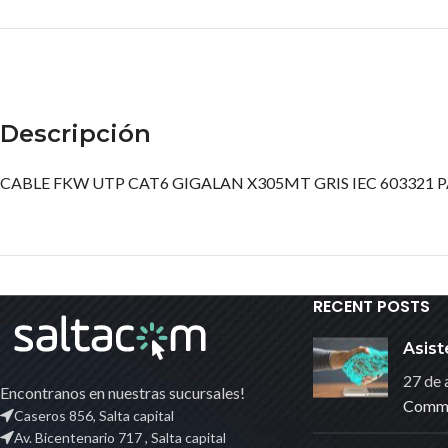
Descripción
CABLE FKW UTP CAT6 GIGALAN X305MT GRIS IEC 603321 P
RECENT POSTS
Asist
27 de 
Encontranos en nuestras sucursales!
Comm
Caseros 856, Salta capital
Av. Bicentenario 717 , Salta capital