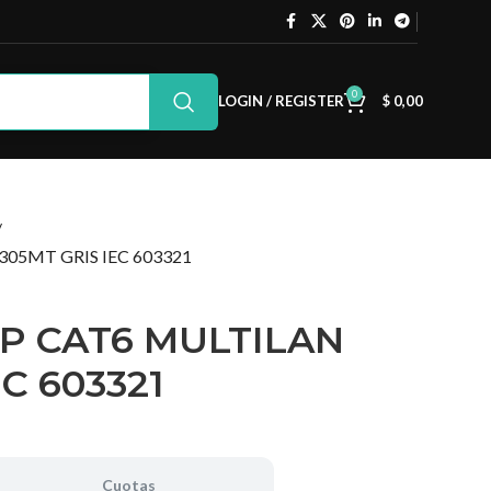
0
LOGIN / REGISTER
$
0,00
05MT GRIS IEC 603321
P CAT6 MULTILAN
C 603321
Cuotas