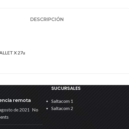
DESCRIPCIÓN
ALLET X 27u
SUCURSALES
encia remota
Saltacom 1
Saltacom 2
agosto de 2021
No
ents