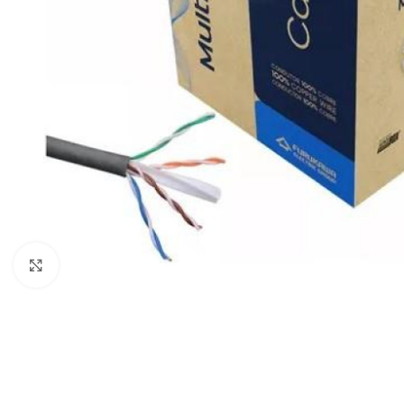
COMPUTADORAS
Y NOTEBOOK
PC DE
Agrandar imagen
OFICINA
NOTEBOOK
ALL IN
ONE
TABLET