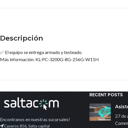
Descripción
✅ El equipo se entrega armado y testeado.
Más información: KL-PC-3200G-8G-256G-W11H
RECENT POSTS
Asist
27 de 
Encontranos en nuestras sucursales!
Comm
Caseros 856, Salta capital