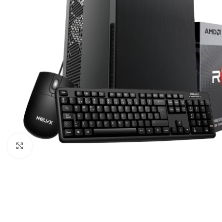
COMPUTADORAS
Y NOTEBOOK
PC DE
Agrandar imagen
OFICINA
NOTEBOOK
ALL IN
ONE
TABLET