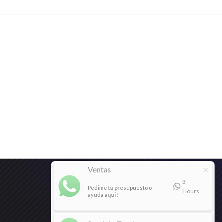
Ventas
3
Pedime tu presupuesto o
Hours
ayuda aqui!