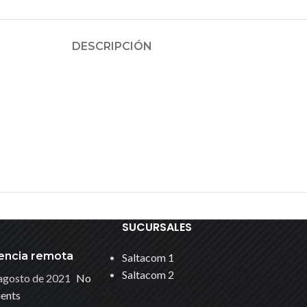
DESCRIPCIÓN
SUCURSALES
encia remota
Saltacom 1
Saltacom 2
agosto de 2021
No
ents