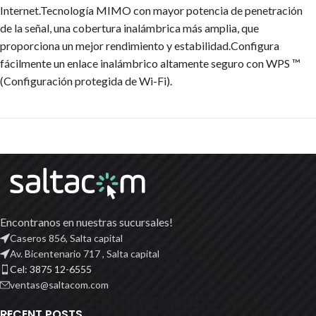
Internet.Tecnología MIMO con mayor potencia de penetración
de la señal, una cobertura inalámbrica más amplia, que
proporciona un mejor rendimiento y estabilidad.Configura
fácilmente un enlace inalámbrico altamente seguro con WPS ™
(Configuración protegida de Wi-Fi).
Encontranos en nuestras sucursales!
Caseros 856, Salta capital
Av. Bicentenario 717 , Salta capital
Cel: 3875 12-6555
ventas@saltacom.com
RECENT POSTS