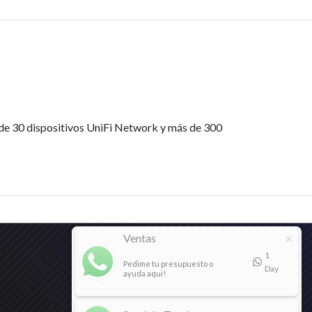
de 30 dispositivos UniFi Network y más de 300
Ventas
1
Pedime tu presupuesto o
Day
ayuda aqui!