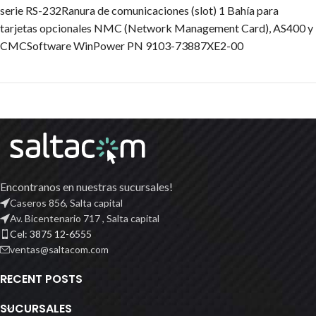
serie RS-232Ranura de comunicaciones (slot) 1 Bahía para
tarjetas opcionales NMC (Network Management Card), AS400 y
CMCSoftware WinPower PN 9103-73887XE2-00
Encontranos en nuestras sucursales!
Caseros 856, Salta capital
Av. Bicentenario 717 , Salta capital
Cel: 3875 12-6555
ventas@saltacom.com
RECENT POSTS
SUCURSALES