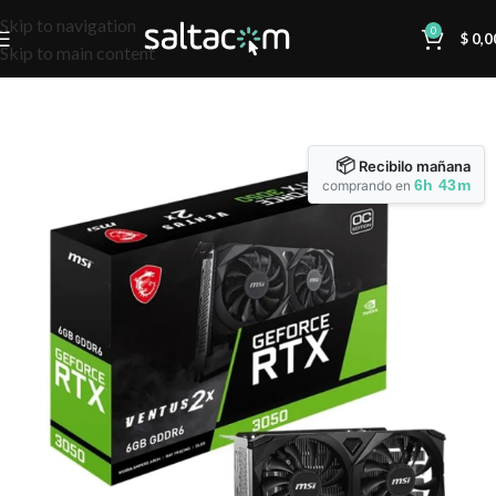
Skip to navigation
0
$
0,0
Skip to main content
📦
Recibilo mañana
6h 43m
comprando en