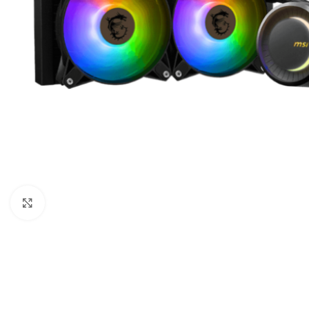
COMPUTADORAS
Y NOTEBOOK
PC DE
Agrandar imagen
OFICINA
NOTEBOOK
ALL IN
ONE
TABLET