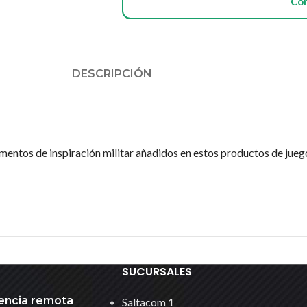
Co
DESCRIPCIÓN
ementos de inspiración militar añadidos en estos productos de jue
SUCURSALES
encia remota
Saltacom 1