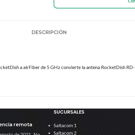
Co
DESCRIPCIÓN
RocketDish a airFiber de 5 GHz convierte la antena RocketDish RD
SUCURSALES
encia remota
Saltacom 1
Saltacom 2
agosto de 2021
No