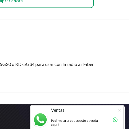
mprar ahora
-5G30 o RD-5G34 para usar con la radio airFiber
Ventas
Pedime tu presupuesto o ayuda
aqui!