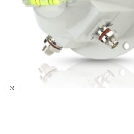
COMPUTADORAS
Y NOTEBOOK
PC DE
Agrandar imagen
OFICINA
NOTEBOOK
ALL IN
ONE
TABLET