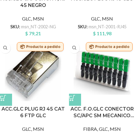
45 NEGRO
GLC
,
MSN
GLC
,
MSN
SKU:
msn_NT-2002-NG
SKU:
msn_NT-2001-RJ45
$
79,21
$
111,98
Producto a pedido
Producto a pedido
ACC.GLC PLUG RJ 45 CAT
ACC. F.O.GLC CONECTOR
6 FTP GLC
SC/APC SM MECANICO
CAPUCHON LAR
GLC
,
MSN
FIBRA
,
GLC
,
MSN