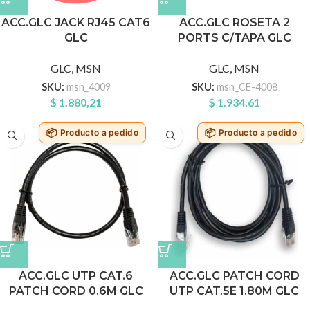
ACC.GLC JACK RJ45 CAT6
ACC.GLC ROSETA 2
GLC
PORTS C/TAPA GLC
GLC
,
MSN
GLC
,
MSN
SKU:
msn_4009
SKU:
msn_CE-4008
$
1.880,21
$
1.934,61
Producto a pedido
Producto a pedido
ACC.GLC UTP CAT.6
ACC.GLC PATCH CORD
PATCH CORD 0.6M GLC
UTP CAT.5E 1.80M GLC