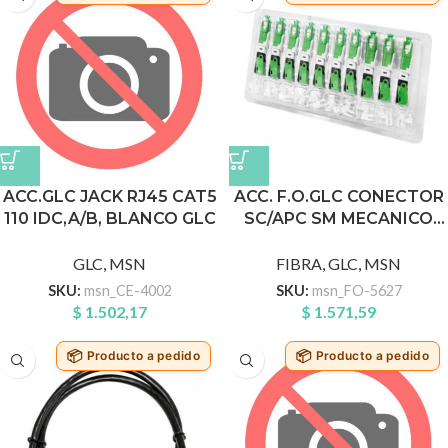
ACC.GLC JACK RJ45 CAT5
ACC. F.O.GLC CONECTOR
110 IDC,A/B, BLANCO GLC
SC/APC SM MECANICO
TIPO CLIP
GLC
,
MSN
FIBRA
,
GLC
,
MSN
SKU:
msn_CE-4002
SKU:
msn_FO-5627
$
1.502,17
$
1.571,59
Producto a pedido
Producto a pedido