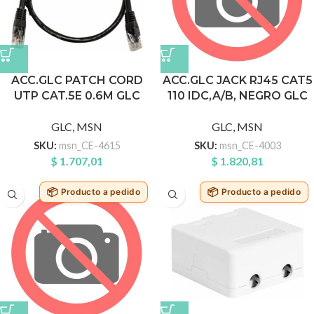
ACC.GLC PATCH CORD
ACC.GLC JACK RJ45 CAT5
UTP CAT.5E 0.6M GLC
110 IDC,A/B, NEGRO GLC
GLC
,
MSN
GLC
,
MSN
SKU:
msn_CE-4615
SKU:
msn_CE-4003
$
1.707,01
$
1.820,81
Producto a pedido
Producto a pedido