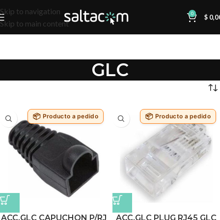
Skip to navigation
0
$
0,0
Skip to main content
GLC
Producto a pedido
Producto a pedido
ACC.GLC CAPUCHON P/RJ
ACC.GLC PLUG RJ45 GLC