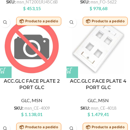
SKU:
msn_NT2001RJ45C6B
SKU:
msn_FO-5622
$
453,15
$
978,68
Producto a pedido
Producto a pedido
ACC.GLC FACE PLATE 2
ACC.GLC FACE PLATE 4
PORT GLC
PORT GLC
GLC
,
MSN
GLC
,
MSN
SKU:
msn_CE-4009
SKU:
msn_CE-4018
$
1.138,01
$
1.479,41
Producto a pedido
Producto a pedido