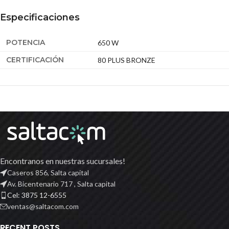
Especificaciones
POTENCIA
650 W
CERTIFICACIÓN
80 PLUS BRONZE
Encontranos en nuestras sucursales!
Caseros 856, Salta capital
Av. Bicentenario 717 , Salta capital
Cel: 3875 12-6555
ventas@saltacom.com
RECENT POSTS