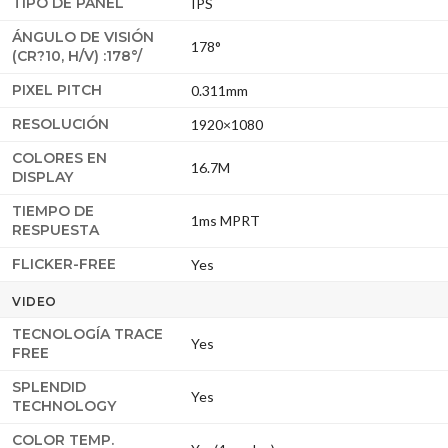
TIPO DE PANEL
IPS
ÁNGULO DE VISIÓN
178°
(CR?10, H/V) :178°/
PIXEL PITCH
0.311mm
RESOLUCIÓN
1920×1080
COLORES EN
16.7M
DISPLAY
TIEMPO DE
1ms MPRT
RESPUESTA
FLICKER-FREE
Yes
VIDEO
TECNOLOGÍA TRACE
Yes
FREE
SPLENDID
Yes
TECHNOLOGY
COLOR TEMP.