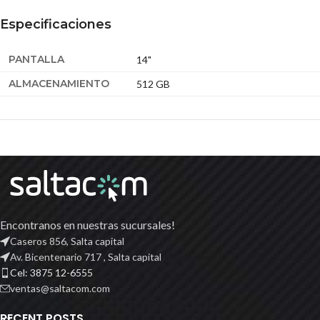
Especificaciones
PANTALLA
14"
ALMACENAMIENTO
512 GB
Encontranos en nuestras sucursales!
Caseros 856, Salta capital
Av. Bicentenario 717 , Salta capital
Cel: 3875 12-6555
ventas@saltacom.com
RECENT POSTS