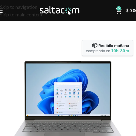
Skip to navigation
0
$
0,0
Skip to main content
📦
Recibilo mañana
10h 30m
comprando en