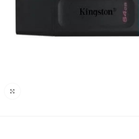
COMPUTADORAS
Y NOTEBOOK
PC DE
Agrandar imagen
OFICINA
NOTEBOOK
ALL IN
ONE
TABLET