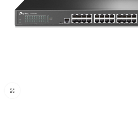
COMPUTADORAS
Y NOTEBOOK
PC DE
Agrandar imagen
OFICINA
NOTEBOOK
ALL IN
ONE
TABLET