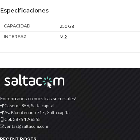
Especificaciones
CAPACIDAD
250 GB
INTERFAZ
M.2
Encontranos en nuestras sucursales!
Caseros 856, Salta capital
Av. Bicentenario 717 , Salta capital
Cel: 3875 12-6555
ventas@saltacom.com
RECENT POSTS