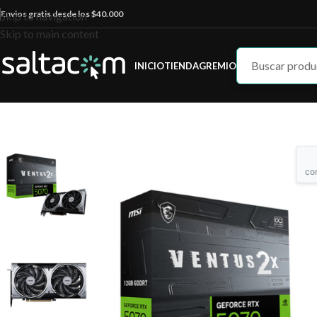
Envios gratis desde los $40.000
Skip to navigation
Skip to main content
INICIO
TIENDA
GREMIO
co