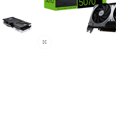
Agrandar imagen
COMPUTADORAS
Y NOTEBOOK
PC DE
OFICINA
NOTEBOOK
ALL IN
ONE
TABLET