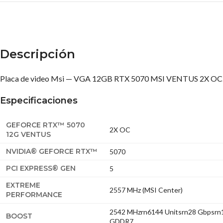
Descripción
Placa de video Msi — VGA 12GB RTX 5070 MSI VENTUS 2X OC
Especificaciones
GEFORCE RTX™ 5070
2X OC
12G VENTUS
NVIDIA® GEFORCE RTX™
5070
PCI EXPRESS® GEN
5
EXTREME
2557 MHz (MSI Center)
PERFORMANCE
2542 MHzrn6144 Unitsrn28 Gbpsr
BOOST
GDDR7