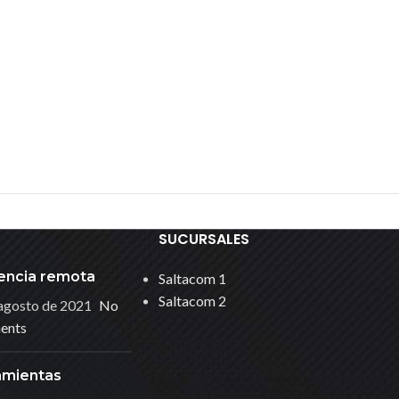
SUCURSALES
encia remota
Saltacom 1
Saltacom 2
agosto de 2021
No
ents
amientas