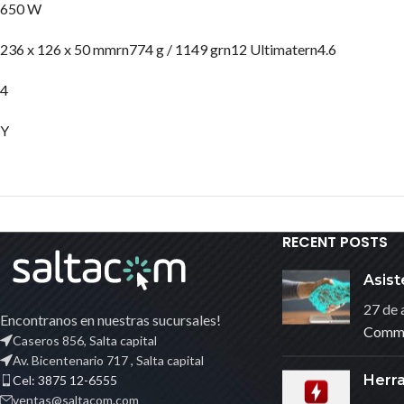
650 W
236 x 126 x 50 mmrn774 g / 1149 grn12 Ultimatern4.6
4
Y
RECENT POSTS
Asist
27 de 
Encontranos en nuestras sucursales!
Comm
Caseros 856, Salta capital
Av. Bicentenario 717 , Salta capital
Herr
Cel: 3875 12-6555
ventas@saltacom.com