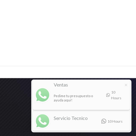
Ventas
10
Pedime tu presupuesto o
Hours
ayuda aqui!
Servicio Tecnico
10 Hours