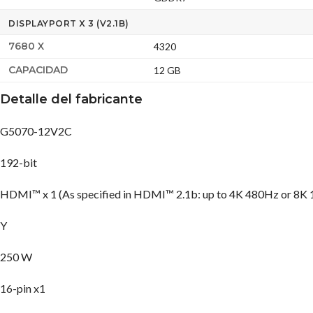
DISPLAYPORT X 3 (V2.1B)
7680 X
4320
CAPACIDAD
12 GB
Detalle del fabricante
G5070-12V2C
192-bit
HDMI™ x 1 (As specified in HDMI™ 2.1b: up to 4K 480Hz or 8K
Y
250 W
16-pin x1