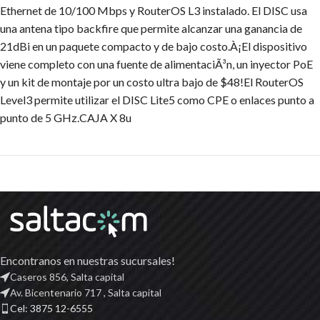
Ethernet de 10/100 Mbps y RouterOS L3 instalado. El DISC usa
una antena tipo backfire que permite alcanzar una ganancia de
21dBi en un paquete compacto y de bajo costo.À¡El dispositivo
viene completo con una fuente de alimentaciÃ³n, un inyector PoE
y un kit de montaje por un costo ultra bajo de $48!El RouterOS
Level3 permite utilizar el DISC Lite5 como CPE o enlaces punto a
punto de 5 GHz.CAJA X 8u
Encontranos en nuestras sucursales!
Caseros 856, Salta capital
Av. Bicentenario 717 , Salta capital
Cel: 3875 12-6555