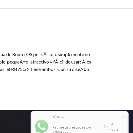
ncia de RouterOS por sÃ­ sola: simplemente no
le, pequeÃ±o, atractivo y fÃ¡cil de usar: À¡es
as: el RB750r2 tiene ambos. Con su diseÃ±o
Ventas
10
Pedime tu presupuesto o
Hours
ayuda aqui!