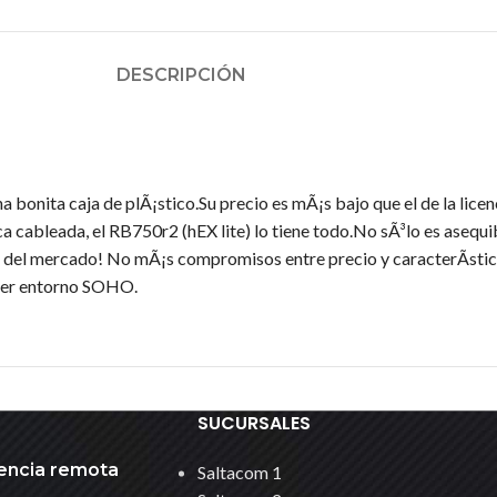
DESCRIPCIÓN
 bonita caja de plÃ¡stico.Su precio es mÃ¡s bajo que el de la lice
 cableada, el RB750r2 (hEX lite) lo tiene todo.No sÃ³lo es asequib
del mercado! No mÃ¡s compromisos entre precio y caracterÃ­stic
uier entorno SOHO.
SUCURSALES
encia remota
Saltacom 1