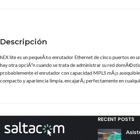
Descripción
hEX lite es un pequeÃ±o enrutador Ethernet de cinco puertos en una
hay otra opciÃ³n cuando se trata de administrar su red domÃ©stica
probablemente el enrutador con capacidad MPLS mÃ¡s asequible 
compacto y apariencia limpia, encajarÃ¡ perfectamente en cualq
RECENT POSTS
Asist