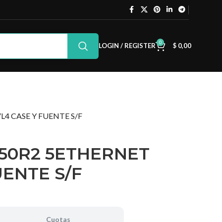
0
LOGIN / REGISTER
$
0,00
L4 CASE Y FUENTE S/F
750R2 5ETHERNET
UENTE S/F
Cuotas