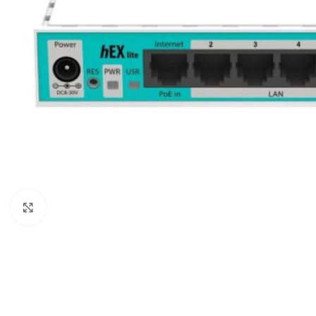
COMPUTADORAS
Y NOTEBOOK
PC DE
Agrandar imagen
OFICINA
NOTEBOOK
ALL IN
ONE
TABLET